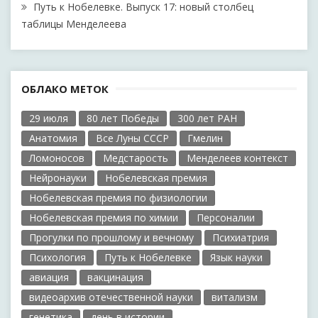
Путь к Нобелевке. Выпуск 17: новый столбец
таблицы Менделеева
ОБЛАКО МЕТОК
29 июля
80 лет Победы
300 лет РАН
Анатомия
Все Луны СССР
Гмелин
Ломоносов
Медстарость
Менделеев контекст
Нейронауки
Нобелевская премия
Нобелевская премия по физиологии
Нобелевская премия по химии
Персоналии
Прогулки по прошлому и вечному
Психиатрия
Психология
Путь к Нобелевке
Язык науки
авиация
вакцинация
видеоархив отечественной науки
витализм
генетика
день в истории