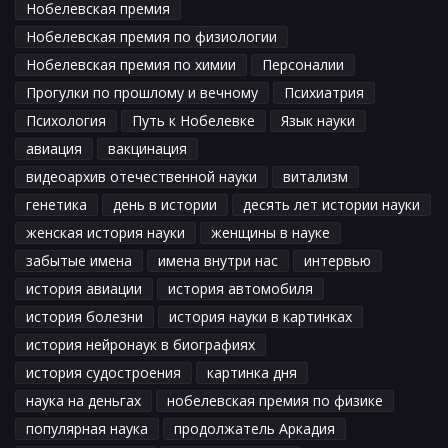
Нобелевская премия
Нобелевская премия по физиологии
Нобелевская премия по химии
Персоналии
Прогулки по прошлому и вечному
Психиатрия
Психология
Путь к Нобелевке
Язык науки
авиация
вакцинация
видеоархив отечественной науки
витализм
генетика
день в истории
десять лет истории науки
женская история науки
женщины в науке
забытые имена
имена внутри нас
интервью
история авиации
история автомобиля
история болезни
история науки в картинках
история нейронаук в биографиях
история судостроения
картинка дня
наука на деньгах
нобелевская премия по физике
популярная наука
продолжатель Аркадия