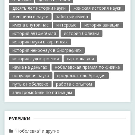
десять лет истории науки
женская история науки
женщины в науке
забытые имена
имена внутри нас
интервью
история авиации
история автомобиля
история болезни
история науки в картинках
история нейронаук в биографиях
история судостроения
картинка дня
наука на деньгах
нобелевская премия по физике
популярная наука
продолжатель Аркадия
путь к нобелевке
работа с опытом
электромобиль по пятницам
РУБРИКИ
"Нобелевка" и другие