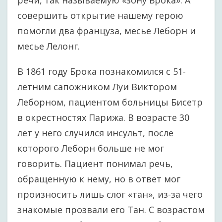
речи, так называемую «зону Брока». А
совершить открытие нашему герою
помогли два француза, месье Леборн и
месье Лелонг.
В 1861 году Брока познакомился с 51-
летним сапожником Луи Виктором
Леборном, пациентом больницы Бисетр
в окрестностях Парижа. В возрасте 30
лет у него случился инсульт, после
которого Леборн больше не мог
говорить. Пациент понимал речь,
обращенную к нему, но в ответ мог
произносить лишь слог «тан», из-за чего
знакомые прозвали его Тан. С возрастом