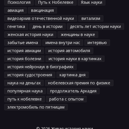
Психология
Путь к Нобелевке
Язык науки
авиация
вакцинация
видеоархив отечественной науки
витализм
генетика
день в истории
десять лет истории науки
женская история науки
женщины в науке
забытые имена
имена внутри нас
интервью
история авиации
история автомобиля
история болезни
история науки в картинках
история нейронаук в биографиях
история судостроения
картинка дня
наука на деньгах
нобелевская премия по физике
популярная наука
продолжатель Аркадия
путь к нобелевке
работа с опытом
электромобиль по пятницам
© 2026 Живая история науки