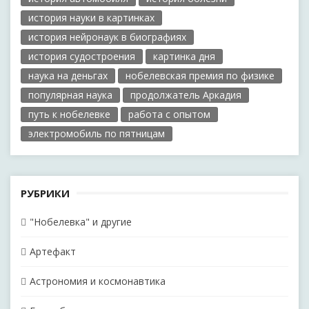
история науки в картинках
история нейронаук в биографиях
история судостроения
картинка дня
наука на деньгах
нобелевская премия по физике
популярная наука
продолжатель Аркадия
путь к нобелевке
работа с опытом
электромобиль по пятницам
РУБРИКИ
"Нобелевка" и другие
Артефакт
Астрономия и космонавтика