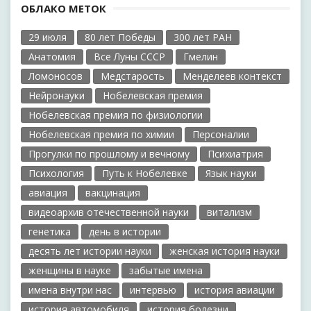
ОБЛАКО МЕТОК
29 июля
80 лет Победы
300 лет РАН
Анатомия
Все Луны СССР
Гмелин
Ломоносов
Медстарость
Менделеев контекст
Нейронауки
Нобелевская премия
Нобелевская премия по физиологии
Нобелевская премия по химии
Персоналии
Прогулки по прошлому и вечному
Психиатрия
Психология
Путь к Нобелевке
Язык науки
авиация
вакцинация
видеоархив отечественной науки
витализм
генетика
день в истории
десять лет истории науки
женская история науки
женщины в науке
забытые имена
имена внутри нас
интервью
история авиации
история автомобиля
история болезни