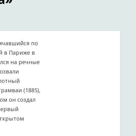
омчавшийся по
й в Париже в
ился на речные
розвали
слотный
рамваи (1885),
ом он создал
 первый
открытом