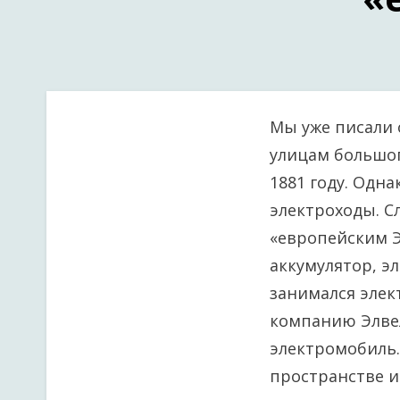
Мы уже писали 
улицам большог
1881 году. Одн
электроходы. С
«европейским Э
аккумулятор, э
занимался элек
компанию Элвел
электромобиль.
пространстве и 