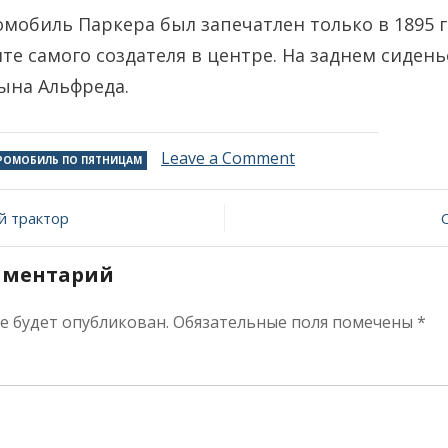
омобиль Паркера был запечатлен только в 1895 г
те самого создателя в центре. На заднем сидень
ына Альфреда.
on
Leave a Comment
РОМОБИЛЬ ПО ПЯТНИЦАМ
Электромобиль
по
ия
пятницам:
 трактор
машина
«европейского
мментарий
Эдисона»
не будет опубликован.
Обязательные поля помечены
*