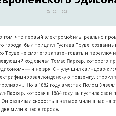
26.11.2021
о том, что первый электромобиль, реально пр
о города, был трицикл Густава Труве, созданны
ако Труве не смог его запатентовать и переключ
ледующий ход сделал Томас Паркер, которого п
дисоном» — и не зря. Он улучшил свинцово-ки
лектрифицировал лондонскую подземку, строил т
тролизом… Но в 1882 году вместе с Полом Элвелл
л-Паркер, которая в 1884 году выпустила свой
 Он развивал скорость в четыре мили в час на 
две мили в час в городе.