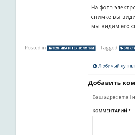
На фото электр
снимке вы види
мы видим его с
Posted in
Tagged
ТЕХНИКА И ТЕХНОЛОГИИ
ЭЛЕКТ
Навигац
Любимый лунный
по
Добавить ко
записям
Ваш адрес email 
КОММЕНТАРИЙ
*