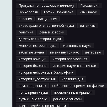
Прогулки по прошлому и вечному
Психиатрия
Психология
Путь к Нобелевке
Язык науки
авиация
вакцинация
видеоархив отечественной науки
витализм
генетика
день в истории
десять лет истории науки
женская история науки
женщины в науке
забытые имена
имена внутри нас
интервью
история авиации
история автомобиля
история болезни
история науки в картинках
история нейронаук в биографиях
история судостроения
картинка дня
наука на деньгах
нобелевская премия по физике
популярная наука
продолжатель Аркадия
путь к нобелевке
работа с опытом
электромобиль по пятницам