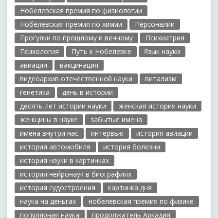
Нобелевская премия по физиологии
Нобелевская премия по химии
Персоналии
Прогулки по прошлому и вечному
Психиатрия
Психология
Путь к Нобелевке
Язык науки
авиация
вакцинация
видеоархив отечественной науки
витализм
генетика
день в истории
десять лет истории науки
женская история науки
женщины в науке
забытые имена
имена внутри нас
интервью
история авиации
история автомобиля
история болезни
история науки в картинках
история нейронаук в биографиях
история судостроения
картинка дня
наука на деньгах
нобелевская премия по физике
популярная наука
продолжатель Аркадия