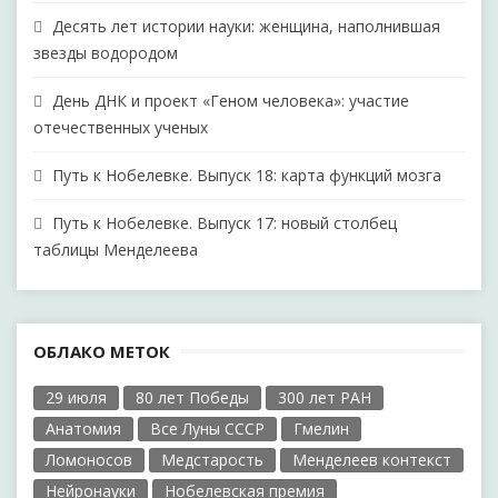
Десять лет истории науки: женщина, наполнившая
звезды водородом
День ДНК и проект «Геном человека»: участие
отечественных ученых
Путь к Нобелевке. Выпуск 18: карта функций мозга
Путь к Нобелевке. Выпуск 17: новый столбец
таблицы Менделеева
ОБЛАКО МЕТОК
29 июля
80 лет Победы
300 лет РАН
Анатомия
Все Луны СССР
Гмелин
Ломоносов
Медстарость
Менделеев контекст
Нейронауки
Нобелевская премия