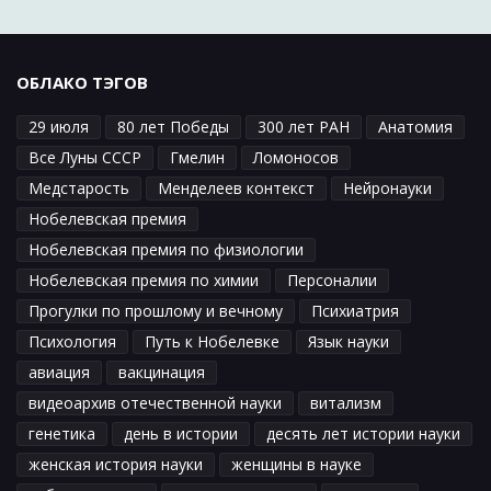
ОБЛАКО ТЭГОВ
29 июля
80 лет Победы
300 лет РАН
Анатомия
Все Луны СССР
Гмелин
Ломоносов
Медстарость
Менделеев контекст
Нейронауки
Нобелевская премия
Нобелевская премия по физиологии
Нобелевская премия по химии
Персоналии
Прогулки по прошлому и вечному
Психиатрия
Психология
Путь к Нобелевке
Язык науки
авиация
вакцинация
видеоархив отечественной науки
витализм
генетика
день в истории
десять лет истории науки
женская история науки
женщины в науке