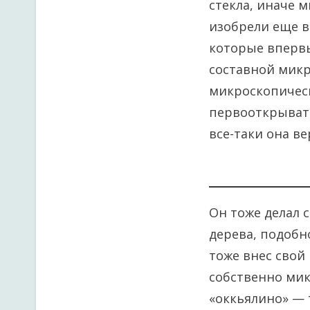
стекла, иначе 
изобрели еще в
которые впервые
составной микр
микроскопическ
первооткрывате
все-таки она ве
Он тоже делал 
дерева, подоб
тоже внес свой 
собственно мик
«оккьялино» — т