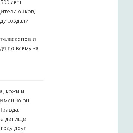
500 лет)
ители очков,
ду создали
 телескопов и
я по всему «а
а, кожи и
. Именно он
Правда,
ое детище
 году друг