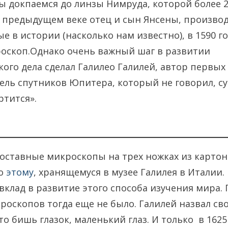
мы докпаемся до линзы Нимруда, которой более 2
 предыдущем веке отец и сын Янсены, производ
 в истории (насколько нам известно), в 1590 го
оскоп.Однако очень важный шаг в развитии
ого дела сделал Галилео Галилей, автор первых
ль спутников Юпитера, который не говорил, суд
ртится».
составные микроскопы на трех ножках из картон
но
этому
, хранящемуся в музее Галилея в Италии
вклад в развитие этого способа изучения мира. 
роскопов тогда еще не было. Галилей назвал св
о бишь глазок, маленький глаз. И только в 1625