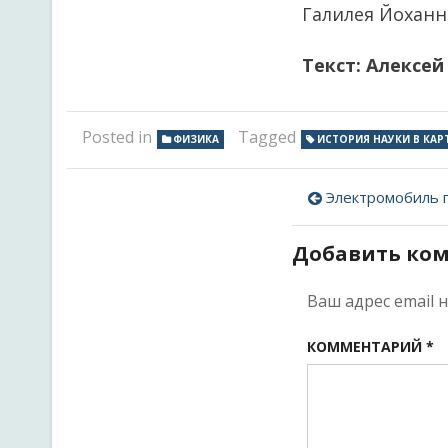
Галилея Йоханн
Текст: Алексей
Posted in
Tagged
ФИЗИКА
ИСТОРИЯ НАУКИ В КАР
Навигац
Электромобиль 
по
Добавить ко
записям
Ваш адрес email 
КОММЕНТАРИЙ
*