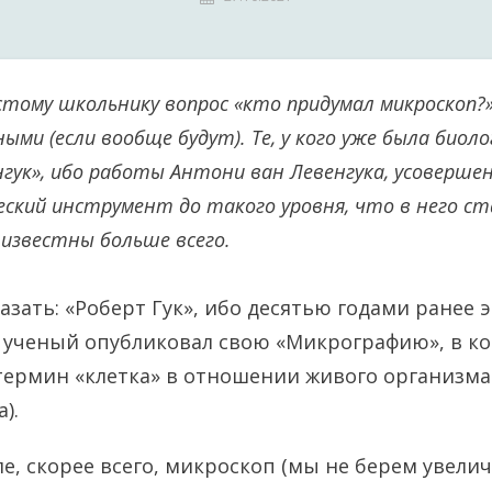
стому школьнику вопрос «кто придумал микроскоп
ми (если вообще будут). Те, у кого уже была биолог
гук», ибо работы Антони ван Левенгука, усоверш
еский инструмент до такого уровня, что в него с
 известны больше всего.
азать: «Роберт Гук», ибо десятью годами ранее 
 ученый опубликовал свою «Микрографию», в к
термин «клетка» в отношении живого организма
).
ле, скорее всего, микроскоп (мы не берем увел