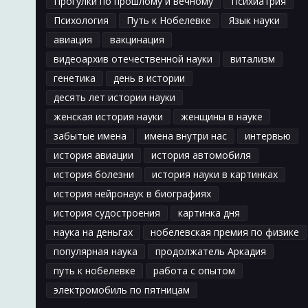
Прогулки по прошлому и вечному
Психиатрия
Психология
Путь к Нобелевке
Язык науки
авиация
вакцинация
видеоархив отечественной науки
витализм
генетика
день в истории
десять лет истории науки
женская история науки
женщины в науке
забытые имена
имена внутри нас
интервью
история авиации
история автомобиля
история болезни
история науки в картинках
история нейронаук в биографиях
история судостроения
картинка дня
наука на деньгах
нобелевская премия по физике
популярная наука
продолжатель Аркадия
путь к нобелевке
работа с опытом
электромобиль по пятницам