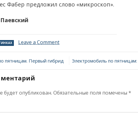
ес Фабер предложил слово «микроскоп».
 Паевский
on
Leave a Comment
ТИНКАХ
История
науки
ия
в
по пятницам. Первый гибрид
картинках:
«глазок»
мментарий
Галилея
не будет опубликован.
Обязательные поля помечены
*