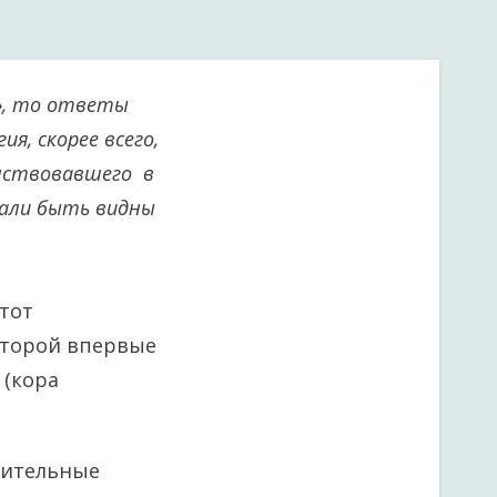
?», то ответы
ия, скорее всего,
енствовавшего в
тали быть видны
этот
оторой впервые
 (кора
ичительные