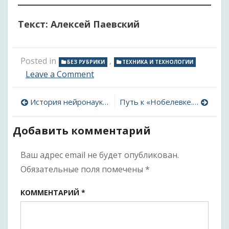
Текст: Алексей Паевский
Posted in
,
БЕЗ РУБРИКИ
ТЕХНИКА И ТЕХНОЛОГИИ
on
Leave a Comment
Десять
лет
Навигация
История нейронаук в биографиях. Выпуск 16. Вильгельм Гис-старший: микротом и нейроэмбриология
Путь к «Нобелевке. Выпуск 7. Хендрик Лоренц: расцвет и крах «старой» физики
истории
науки:
по
первый
Добавить комментарий
в
записям
мире
Ваш адрес email не будет опубликован.
трамвай
Обязательные поля помечены
*
КОММЕНТАРИЙ
*