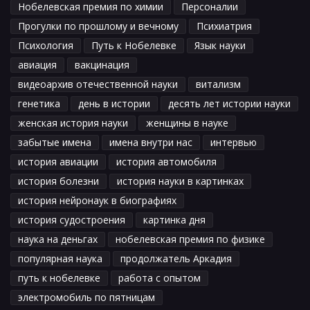
Нобелевская премия по химии
Персоналии
Прогулки по прошлому и вечному
Психиатрия
Психология
Путь к Нобелевке
Язык науки
авиация
вакцинация
видеоархив отечественной науки
витализм
генетика
день в истории
десять лет истории науки
женская история науки
женщины в науке
забытые имена
имена внутри нас
интервью
история авиации
история автомобиля
история болезни
история науки в картинках
история нейронаук в биографиях
история судостроения
картинка дня
наука на деньгах
нобелевская премия по физике
популярная наука
продолжатель Аркадия
путь к нобелевке
работа с опытом
электромобиль по пятницам