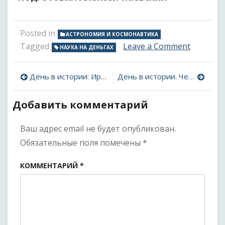
Posted in
АСТРОНОМИЯ И КОСМОНАВТИКА
on
Tagged
Leave a Comment
НАУКА НА ДЕНЬГАХ
Наука
на
Навигация
деньгах:
День в истории: Ирен Жолио-Кюри. Вторая из семи
День в истории. Человек, позволивший достроить Панамский канал
лилиент
по
астроно
Добавить комментарий
записям
Ваш адрес email не будет опубликован.
Обязательные поля помечены
*
КОММЕНТАРИЙ
*