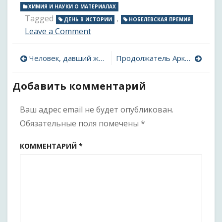
ХИМИЯ И НАУКИ О МАТЕРИАЛАХ
Tagged
,
ДЕНЬ В ИСТОРИИ
НОБЕЛЕВСКАЯ ПРЕМИЯ
on
Leave a Comment
«Нобелевка»
за
Навигация
Человек, давший жизнь миллионам
Продолжатель Аркадия. История молекул: адамантан
подорванное
здоровье
по
Добавить комментарий
записям
Ваш адрес email не будет опубликован.
Обязательные поля помечены
*
КОММЕНТАРИЙ
*