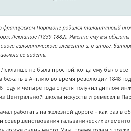
во французском Парамоне родился талантливый ин
рж Лекланше (1839-1882). Именно ему мы обязаны
ового гальванического элемента и, в итоге, батар
ивыкли ее видеть.
Лекланше не была простой: когда ему было всего
 бежать в Англию во время революции 1848 год
56 году и четыре года спустя получил диплом ин
з Центральной школы искусств и ремесел в Па
начал работать на железной дороге – как раз в о
и совершенствования гальванических элементов
было уже очень много. Увы, тремя годами позже