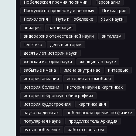
Нобелевская премия по химии
Персоналии
Прогулки по прошлому и вечному
Психиатрия
Психология
Путь к Нобелевке
Язык науки
авиация
вакцинация
видеоархив отечественной науки
витализм
генетика
день в истории
десять лет истории науки
женская история науки
женщины в науке
забытые имена
имена внутри нас
интервью
история авиации
история автомобиля
история болезни
история науки в картинках
история нейронаук в биографиях
история судостроения
картинка дня
наука на деньгах
нобелевская премия по физике
популярная наука
продолжатель Аркадия
путь к нобелевке
работа с опытом