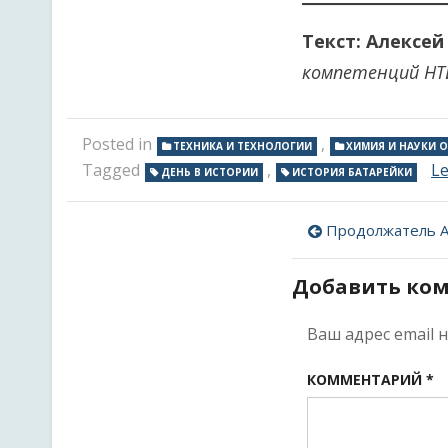
Текст: Алексе
компетенций НТИ
Posted in
,
ТЕХНИКА И ТЕХНОЛОГИИ
ХИМИЯ И НАУКИ 
Tagged
,
L
ДЕНЬ В ИСТОРИИ
ИСТОРИЯ БАТАРЕЙКИ
Навигац
Продолжатель Аркадия. В
по
Добавить ко
записям
Ваш адрес email 
КОММЕНТАРИЙ
*