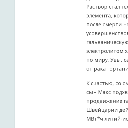
Раствор стал г
элемента, кото
после смерти н
усовершенствов
гальваническую
электролитом х
по миру. Увы, с
от рака гортани
К счастью, со 
сын Макс подхв
продвижение га
Швейцарии дейс
МВт*ч литий-ио