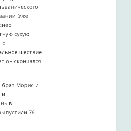
альванического
вании. Уже
сснер
тную сухую
 с
альное шествие
ет он скончался
о брат Морис и
 и
ень в
 выпустили 76