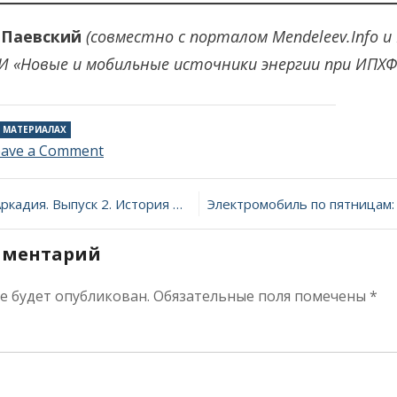
й Паевский
(совместно с порталом Mendeleev.Info 
 «Новые и мобильные источники энергии при ИПХФ 
О МАТЕРИАЛАХ
on
eave a Comment
Отец
современной
ия
батарейки
ыпуск 2. История молекул: веселящий газ
мментарий
не будет опубликован.
Обязательные поля помечены
*