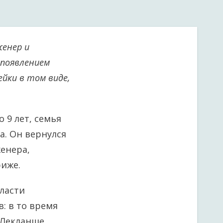
женер и
 появлением
ейки в том виде,
 9 лет, семья
а. Он вернулся
женера,
риже.
бласти
: в то время
 Лекланше