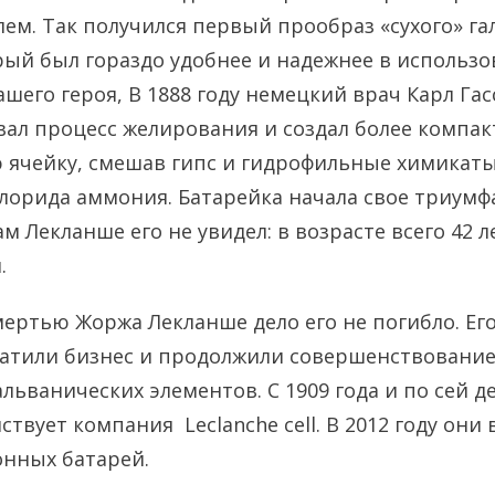
елем. Так получился первый прообраз «сухого» г
рый был гораздо удобнее и надежнее в использо
ашего героя, В 1888 году немецкий врач Карл Га
ал процесс желирования и создал более компак
 ячейку, смешав гипс и гидрофильные химикаты
лорида аммония. Батарейка начала свое триумф
ам Лекланше его не увидел: в возрасте всего 42 л
.
смертью Жоржа Лекланше дело его не погибло. Ег
атили бизнес и продолжили совершенствование
льванических элементов. С 1909 года и по сей д
твует компания Leclanche cell. В 2012 году они
нных батарей.