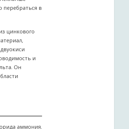
о перебраться в
 из цинкового
материал,
 двуокиси
роводимость и
льта. Он
области
лорида аммония.