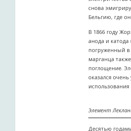
снова эмигриру
Бельгию, где о
В 1866 году Жо
анода и катода
погруженный в 
марганца также
поглощение. Эл
оказался очень
использования н
Элемент Лекла
Десятью годами