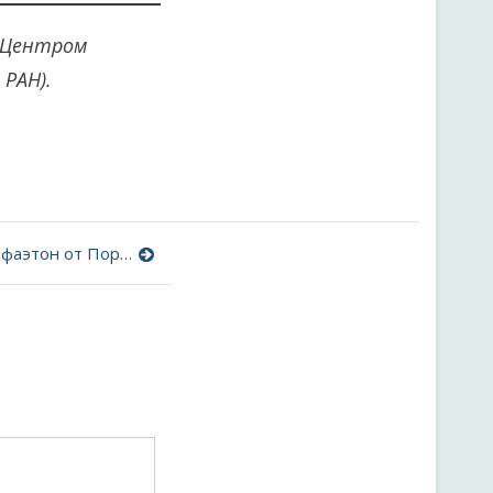
и Центром
РАН).
Электромобиль по пятницам: фаэтон от Порше