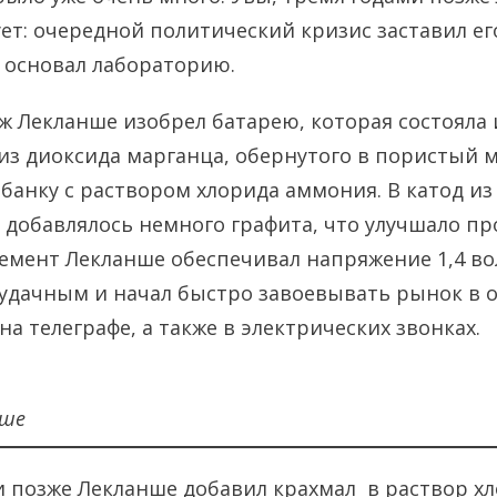
ет: очередной политический кризис заставил ег
н основал лабораторию.
рж Лекланше изобрел батарею, которая состояла
 из диоксида марганца, обернутого в пористый 
банку с раствором хлорида аммония. В катод из
 добавлялось немного графита, что улучшало п
емент Лекланше обеспечивал напряжение 1,4 во
 удачным и начал быстро завоевывать рынок в 
а телеграфе, а также в электрических звонках.
нше
 позже Лекланше добавил крахмал в раствор х