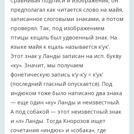
Сравнивая подписи и изображения, он
предполагал как читается слово на майя,
записанное слоговыми знаками, а потом
проверял. Так, под изображением
птицы кецаль был удвоенный знак. На
языке майя к ецаль называется к’ук’.
Этот знак у Ланды записан на исп. букву
«ку». Значит, мы получаем
фонетическую запись к’у-к’у = к’ук’
(последний гласный опускается). Под
индюком тоже было написано два знака
— еще один «ку» Ланды и неизвестный.
А под собакой — этот неизвестный знак
и «л» Ланды. Тогда Кнорозов ищет
сочетания «индюк» и «собака», где