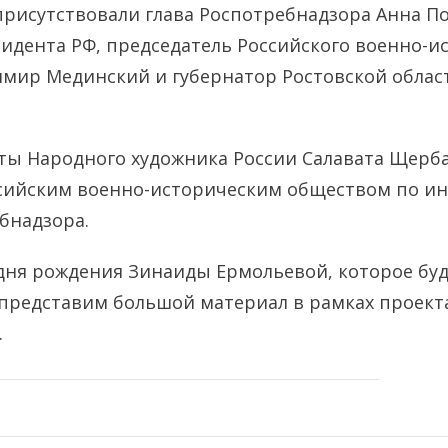
рисутствовали глава Роспотребнадзора Анна По
дента РФ, председатель Российского военно-и
мир Мединский и губернатор Ростовской облас
ты Народного художника России Салавата Щерб
ссийским военно-историческим обществом по и
бнадзора.
 дня рождения Зинаиды Ермольевой, которое бу
 представим большой материал в рамках проекта
.
е-