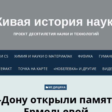
ивая история нау
ПРОЕКТ ДЕСЯТИЛЕТИЯ НАУКИ И ТЕХНОЛОГИЙ
И CS
ХИМИЯ И НАУКИ О МАТЕРИАЛАХ
ФИЗИКА
ГУМАН
ТЕФАКТ
ТОЧКА НА КАРТЕ
«НОБЕЛЕВКА» И ДРУГИЕ
ВИД
МЕДИЦИНА
а-Дону открыли памя
Ермольевой