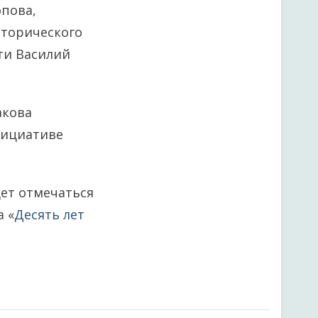
пова,
сторического
ти Василий
акова
нициативе
дет отмечаться
 «
Десять лет