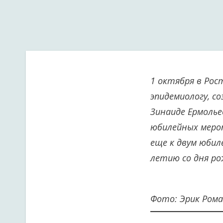
1 октября в Рос
эпидемиологу, 
Зинаиде Ермоль
юбилейных меро
еще к двум юбил
летию со дня ро
Фото: Эрик Рома