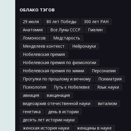
ОБЛАКО ТЭГОВ
29 июля
80 лет Победы
300 лет РАН
Анатомия
Все Луны СССР
Гмелин
Ломоносов
Медстарость
Менделеев контекст
Нейронауки
Нобелевская премия
Нобелевская премия по физиологии
Нобелевская премия по химии
Персоналии
Прогулки по прошлому и вечному
Психиатрия
Психология
Путь к Нобелевке
Язык науки
авиация
вакцинация
видеоархив отечественной науки
витализм
генетика
день в истории
десять лет истории науки
женская история науки
женщины в науке