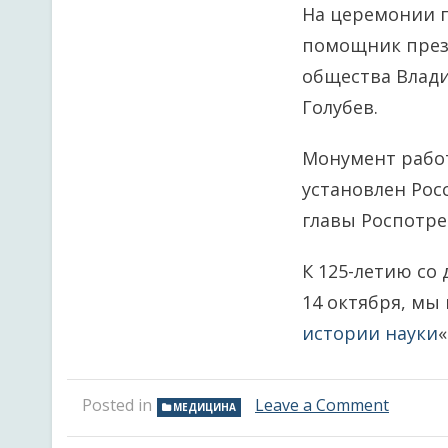
На церемонии п
помощник прези
общества Влади
Голубев.
Монумент рабо
установлен Ро
главы Роспотре
К 125-летию со
14 октября, мы
истории науки
«
on
Posted in
Leave a Comment
МЕДИЦИНА
В
Ростов