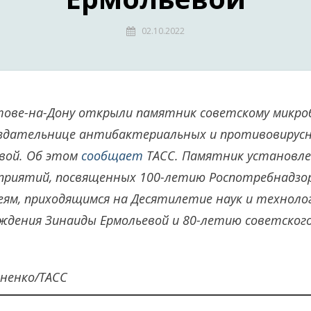
02.10.2022
тове-на-Дону открыли памятник советскому микро
создательнице антибактериальных и противовирус
евой. Об этом
сообщает
ТАСС. Памятник установле
приятий, посвященных 100-летию Роспотребнадзор
еям, приходящимся на Десятилетие наук и технологи
ждения Зинаиды Ермольевой и 80-летию советског
ненко/ТАСС