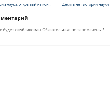
ия
науки: открытый на кончике пера
Десять лет истории науки
и
мментарий
ик
е
евой
не будет опубликован.
Обязательные поля помечены
*