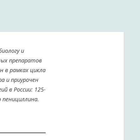
биологу и
ных препаратов
н в рамках цикла
а и приурочен
й в России: 125-
о пенициллина.