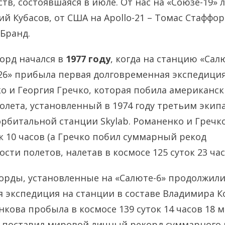
тв, состоявшаяся в июле. От нас на «Союзе-19» 
ий Кубасов, от США на Apollo-21 – Томас Стаффо
 Бранд.
орд начался в
1977 году
, когда на станцию «Сал
26» прибыла первая долговременная экспедиция
 и Георгия Гречко, которая побила американс
олета, установленный в 1974 году третьим экип
рбитальной станции Skylab. Романенко и Гречк
ок 10 часов (а Гречко побил суммарный рекод
ти полетов, налетав в космосе 125 суток 23 час
орды, установленные на «Салюте-6» продолжили
 экспедиция на станции в составе Владимира К
кова пробыла в космосе 139 суток 14 часов 18 м
 поставил мировой личный рекорд суммарного