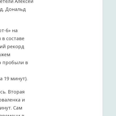
летели Алексей
рд, Дональд
ют-6» на
 в составе
кий рекорд
ажем
о пробыли в
а 19 минут).
сь. Вторая
оваленка и
инут. Сам
 времени в