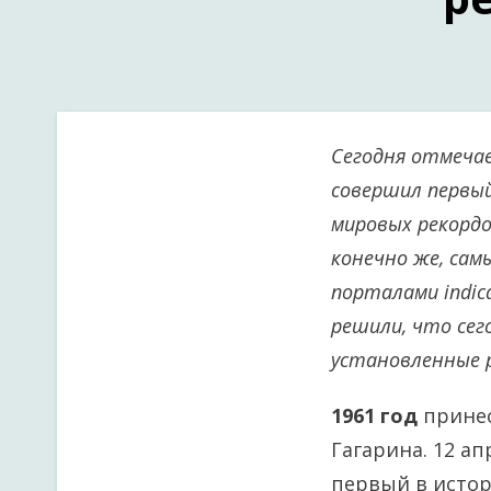
Сегодня отмечае
совершил первый
мировых рекордо
конечно же, сам
порталами indica
решили, что сег
установленные р
1961 год
принес
Гагарина. 12 ап
первый в истор