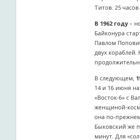
Титов. 25 часов
В 1962 году
– но
Байконура стар
Павлом Попович
двух кораблей.
продолжительно
В следующем,
1
14 и 16 июня н
«Восток-6» с В
женщиной-космо
она по-прежнем
Быковский же п
минут. Для «со