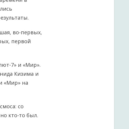
ились
результаты.
шая, во-первых,
рых, первой
лют-7» и «Мир».
онида Кизима и
и «Мир» на
смоса: со
но кто-то был.