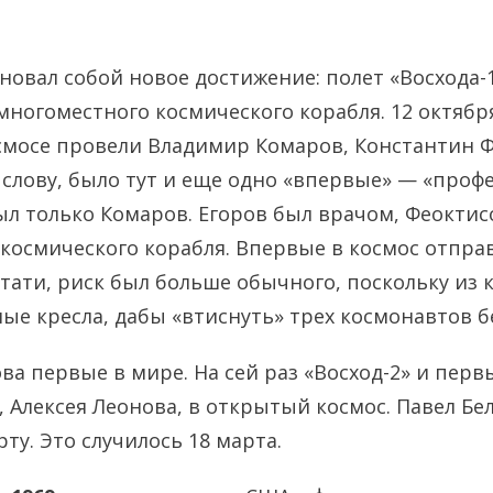
новал собой новое достижение: полет «Восхода-
многоместного космического корабля. 12 октября
смосе провели Владимир Комаров, Константин 
К слову, было тут и еще одно «впервые» — «про
л только Комаров. Егоров был врачом, Феоктис
космического корабля. Впервые в космос отпра
стати, риск был больше обычного, поскольку из 
ые кресла, дабы «втиснуть» трех космонавтов б
ова первые в мире. На сей раз «Восход-2» и пер
, Алексея Леонова, в открытый космос. Павел Бе
ту. Это случилось 18 марта.