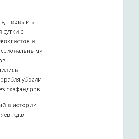
1», первый в
 сутки с
Феоктистов и
фессиональным»
ов –
вились
корабля убрали
ез скафандров.
вый в истории
ляев ждал