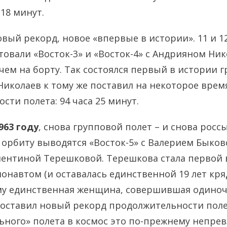
 18 минут.
вый рекорд, новое «впервые в истории». 11 и 12
товали «Восток-3» и «Восток-4» с Андрияном Ни
ем на борту. Так состоялся первый в истории 
 Николаев к тому же поставил на некоторое вре
сти полета: 94 часа 25 минут.
963 году
, снова групповой полет – и снова росс
а орбиту выводятся «Восток-5» с Валерием Быков
алентиной Терешковой. Терешкова стала первой 
навтом (и оставалась единственной 19 лет кря
у единственная женщина, совершившая одиночн
оставил новый рекорд продолжительности полет
льного» полета в космос это по-прежнему непр