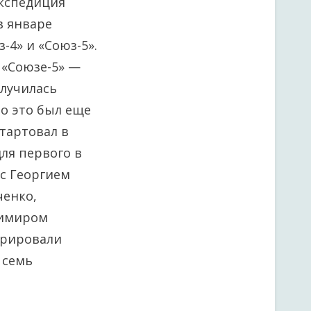
экспедиция
в январе
4» и «Союз-5».
 «Союзе-5» —
олучилась
то это был еще
стартовал в
для первого в
 с Георгием
ченко,
димиром
врировали
 семь