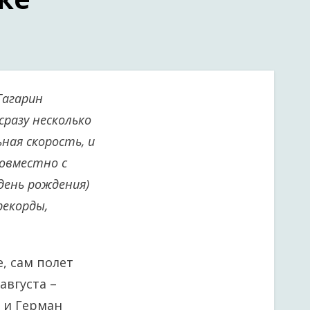
Гагарин
разу несколько
ная скорость, и
совместно с
 день рождения)
рекорды,
, сам полет
августа –
» и Герман