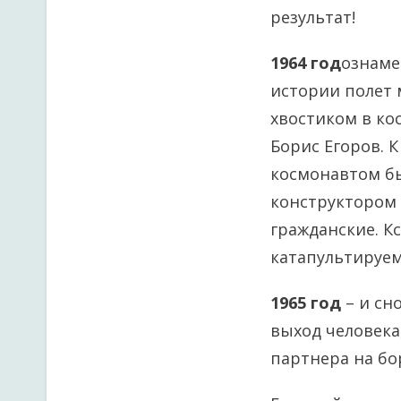
результат!
1964 год
ознаме
истории полет 
хвостиком в ко
Борис Егоров. 
космонавтом бы
конструктором 
гражданские. К
катапультируем
1965 год
– и сн
выход человека
партнера на бор