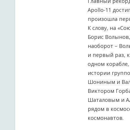
Главный рекор
Apollo-11 дости
произошла перв
К слову, на «Со
Борис Волынов,
наоборот – Вол
и первый раз, 
одном корабле, 
истории группо
Шониным и Вал
Виктором Горба
Шаталовым и А
рядом в космос
космонавтов.