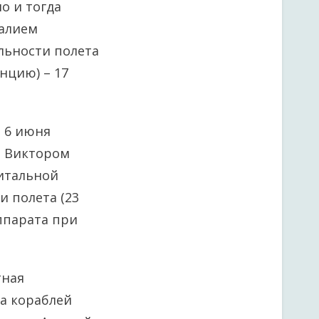
о и тогда
талием
льности полета
нцию) – 17
 6 июня
и Виктором
итальной
и полета (23
аппарата при
тная
ка кораблей