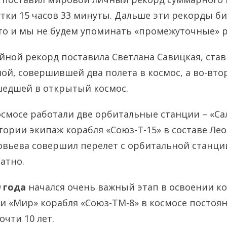
сутки 15 часов 33 минуты. Дальше эти рекорды б
то и мы не будем упоминать «промежуточные» 
йной рекорд поставила Светлана Савицкая, став
й, совершившей два полета в космос, а во-вто
едшей в открытый космос.
смосе работали две орбитальные станции – «Са
тории экипаж корабля «Союз-Т-15» в составе Ле
вьева совершил перелет с орбитальной станци
ратно.
9 года
начался очень важный этап в освоении ко
ии «Мир» корабля «Союз-ТМ-8» в космосе постоян
очти 10 лет.