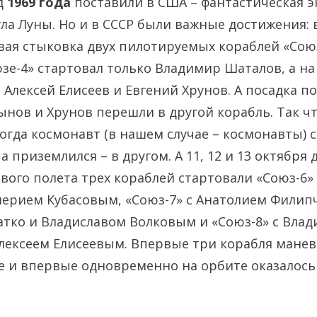
д
1969 года
поставили в США – фантастическая 
гла Луны. Но и в СССР были важные достижения: 
ая стыковка двух пилотируемых кораблей «Союз-
юзе-4» стартовал только Владимир Шаталов, а на
 Алексей Елисеев и Евгений Хрунов. А посадка п
ынов и Хрунов перешли в другой корабль. Так ч
когда космонавт (в нашем случае – космонавты) 
а приземлился – в другом. А 11, 12 и 13 октября 
вого полета трех кораблей стартовали «Союз-6»
ерием Кубасовым, «Союз-7» с Анатолием Филип
тко и Владиславом Волковым и «Союз-8» с Вла
лексеем Елисеевым. Впервые три корабля мане
е и впервые одновременно на орбите оказалось