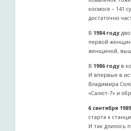
космосе – 141 
достаточно час
В
1984 году
дво
первой женщино
женщиной, выш
В
1986 году
в ко
И впервые в ис
Владимира Соло
«Салют-7» и об
6 сентября 198
старта к станц
И так длилось п