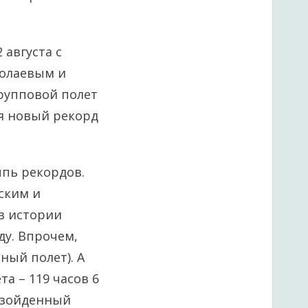
 августа с
колаевым и
групповой полет
мя новый рекорд
ыпь рекордов.
ским и
в истории
ду. Впрочем,
ый полет). А
а – 119 часов 6
евзойденный