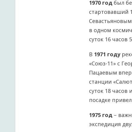
1970 год
был бе
стартовавший 
Севастьяновым 
в одном космич
суток 16 часов 
В
1971 году
рек
«Союз-11» с Ге
Пацаевым вперв
станции «Салют
суток 18 часов
посадке привел
1975 год
– важн
экспедиция дву