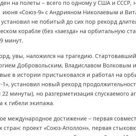
ден на полеты – всего по одному у США и СССР, н
1 июня «Союз-9» с Андрияном Николаевым и Ви
установил не побитый до сих пор рекорд длите
еском корабле (без «заезда» на орбитальную ста
59 минут.
орд, увы, наложился на трагедию. Стартовавший
оргием Добровольским, Владиславом Волковым 
ые в истории пристыковался и работал на орб
-1», установил новый рекорд продолжительност
 и 22 минуты), но разгерметизация спускаемого 
а к гибели экипажа.
ое международное достижение – первая совмес
х стран: проект «Союз-Аполлон», первая стыков