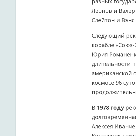
разных государс
Леонов и Валер
Слейтон и Вэнс
Следующий рек
корабле «Союз-
Юрия Романенко
длительности п
американской о
космосе 96 сут
продолжительнос
В
1978 году
рек
долговременная
Алексея Иванчен
Коваленок тоже