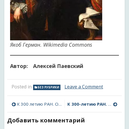
Якоб Герман. Wikimedia Commons
Автор: Алексей Паевский
on
Posted in
Leave a Comment
БЕЗ РУБРИКИ
К
300-
Навигация
летию
К 300 летию РАН. Отец-основатель: роль Петра Великого в основании Академии наук
К 300-летию РАН. Первые десятилетия существования Академии. Часть вторая
РАН.
по
Первые
Добавить комментарий
десятилети
записям
существов