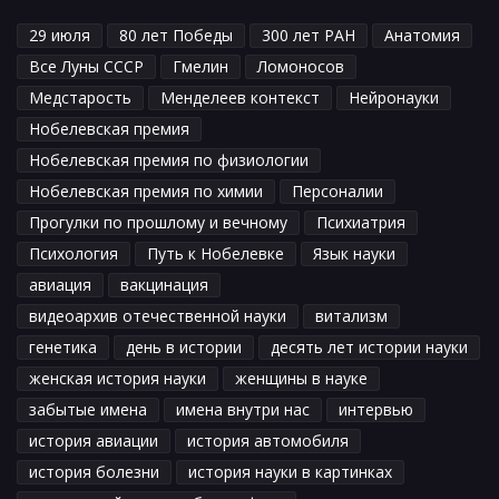
29 июля
80 лет Победы
300 лет РАН
Анатомия
Все Луны СССР
Гмелин
Ломоносов
Медстарость
Менделеев контекст
Нейронауки
Нобелевская премия
Нобелевская премия по физиологии
Нобелевская премия по химии
Персоналии
Прогулки по прошлому и вечному
Психиатрия
Психология
Путь к Нобелевке
Язык науки
авиация
вакцинация
видеоархив отечественной науки
витализм
генетика
день в истории
десять лет истории науки
женская история науки
женщины в науке
забытые имена
имена внутри нас
интервью
история авиации
история автомобиля
история болезни
история науки в картинках